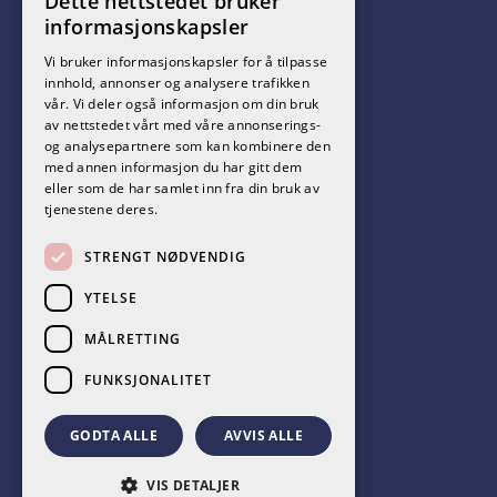
Dette nettstedet bruker
informasjonskapsler
Vi bruker informasjonskapsler for å tilpasse
innhold, annonser og analysere trafikken
vår. Vi deler også informasjon om din bruk
Følg oss på sosiale medier!
av nettstedet vårt med våre annonserings-
og analysepartnere som kan kombinere den
med annen informasjon du har gitt dem
eller som de har samlet inn fra din bruk av
tjenestene deres.
STRENGT NØDVENDIG
YTELSE
MÅLRETTING
CARAVAN SHOP AS 2026. ALL RIGHTS RESERVED.
FUNKSJONALITET
POWERED BY EMPORI CMS
GODTA ALLE
AVVIS ALLE
VIS DETALJER