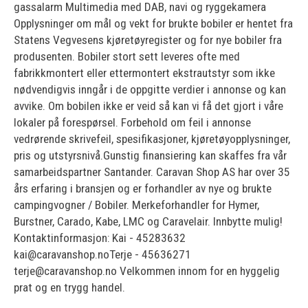
gassalarm Multimedia med DAB, navi og ryggekamera
Opplysninger om mål og vekt for brukte bobiler er hentet fra
Statens Vegvesens kjøretøyregister og for nye bobiler fra
produsenten. Bobiler stort sett leveres ofte med
fabrikkmontert eller ettermontert ekstrautstyr som ikke
nødvendigvis inngår i de oppgitte verdier i annonse og kan
avvike. Om bobilen ikke er veid så kan vi få det gjort i våre
lokaler på forespørsel. Forbehold om feil i annonse
vedrørende skrivefeil, spesifikasjoner, kjøretøyopplysninger,
pris og utstyrsnivå.Gunstig finansiering kan skaffes fra vår
samarbeidspartner Santander. Caravan Shop AS har over 35
års erfaring i bransjen og er forhandler av nye og brukte
campingvogner / Bobiler. Merkeforhandler for Hymer,
Burstner, Carado, Kabe, LMC og Caravelair. Innbytte mulig!
Kontaktinformasjon: Kai - 45283632
kai@caravanshop.noTerje - 45636271
terje@caravanshop.no Velkommen innom for en hyggelig
prat og en trygg handel.