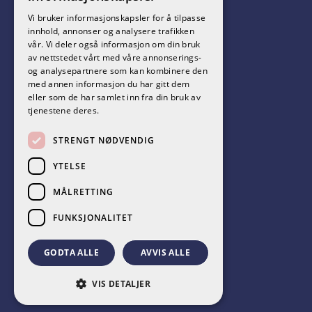
Vi bruker informasjonskapsler for å tilpasse
innhold, annonser og analysere trafikken
vår. Vi deler også informasjon om din bruk
Følg oss på sosiale medier!
av nettstedet vårt med våre annonserings-
og analysepartnere som kan kombinere den
med annen informasjon du har gitt dem
eller som de har samlet inn fra din bruk av
tjenestene deres.
STRENGT NØDVENDIG
YTELSE
MÅLRETTING
CARAVAN SHOP AS 2026. ALL RIGHTS RESERVED.
FUNKSJONALITET
POWERED BY EMPORI CMS
GODTA ALLE
AVVIS ALLE
VIS DETALJER