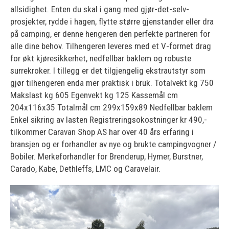
allsidighet. Enten du skal i gang med gjør-det-selv-
prosjekter, rydde i hagen, flytte større gjenstander eller dra
på camping, er denne hengeren den perfekte partneren for
alle dine behov. Tilhengeren leveres med et V-formet drag
for økt kjøresikkerhet, nedfellbar baklem og robuste
surrekroker. I tillegg er det tilgjengelig ekstrautstyr som
gjør tilhengeren enda mer praktisk i bruk. Totalvekt kg 750
Makslast kg 605 Egenvekt kg 125 Kassemål cm
204x116x35 Totalmål cm 299x159x89 Nedfellbar baklem
Enkel sikring av lasten Registreringsokostninger kr 490,-
tilkommer Caravan Shop AS har over 40 års erfaring i
bransjen og er forhandler av nye og brukte campingvogner /
Bobiler. Merkeforhandler for Brenderup, Hymer, Burstner,
Carado, Kabe, Dethleffs, LMC og Caravelair.