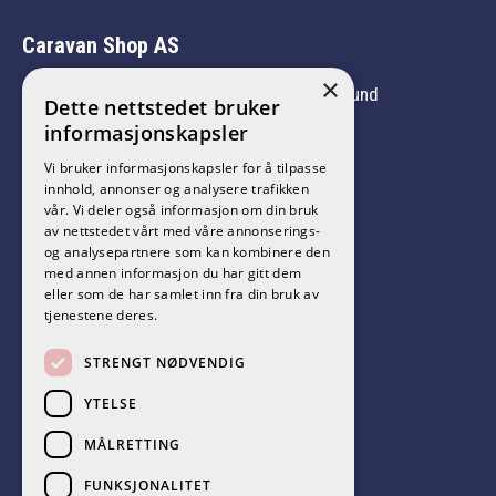
Caravan Shop AS
×
Vi er medlem av Norges Caravanbransjeforbund
Dette nettstedet bruker
informasjonskapsler
Vi bruker informasjonskapsler for å tilpasse
innhold, annonser og analysere trafikken
vår. Vi deler også informasjon om din bruk
Følg oss på sosiale medier!
av nettstedet vårt med våre annonserings-
og analysepartnere som kan kombinere den
med annen informasjon du har gitt dem
eller som de har samlet inn fra din bruk av
tjenestene deres.
STRENGT NØDVENDIG
YTELSE
MÅLRETTING
CARAVAN SHOP AS 2026. ALL RIGHTS RESERVED.
FUNKSJONALITET