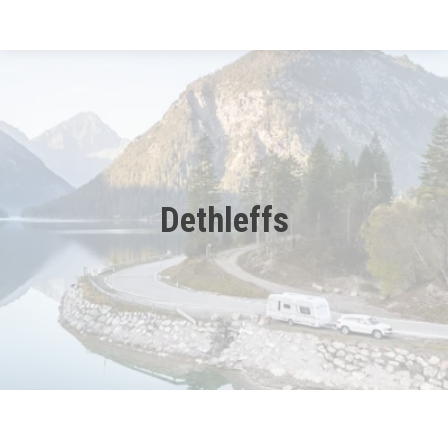
Startside
Bobiler
Campingvogner
Dethleffs
Kampanje
Tilhenger
Verksted
Aktuelt