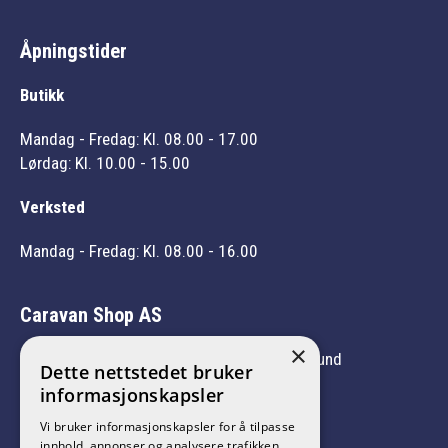
Åpningstider
Butikk
Mandag - Fredag: Kl. 08.00 - 17.00
Lørdag: Kl. 10.00 - 15.00
Verksted
Mandag - Fredag: Kl. 08.00 - 16.00
Caravan Shop AS
×
Vi er medlem av Norges Caravanbransjeforbund
Dette nettstedet bruker
informasjonskapsler
Vi bruker informasjonskapsler for å tilpasse
innhold, annonser og analysere trafikken