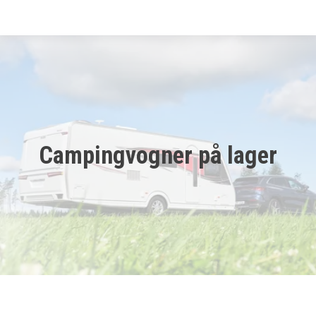
Startside
Bobiler
Campingvogner
Campingvogner på lager
Kampanje
Tilhenger
Verksted
Aktuelt