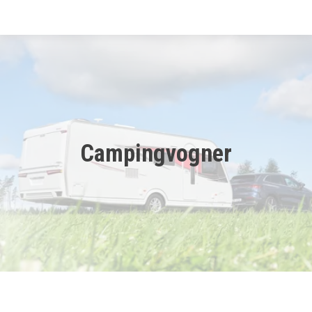
Startside
Bobiler
Campingvogner
Campingvogner
Kampanje
Tilhenger
Verksted
Aktuelt