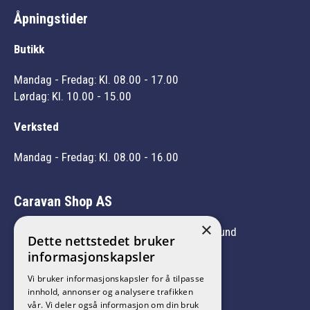
Åpningstider
Butikk
Mandag - Fredag: Kl. 08.00 - 17.00
Lørdag: Kl. 10.00 - 15.00
Verksted
Mandag - Fredag: Kl. 08.00 - 16.00
Caravan Shop AS
×
Vi er medlem av Norges Caravanbransjeforbund
Dette nettstedet bruker
informasjonskapsler
Vi bruker informasjonskapsler for å tilpasse
innhold, annonser og analysere trafikken
vår. Vi deler også informasjon om din bruk